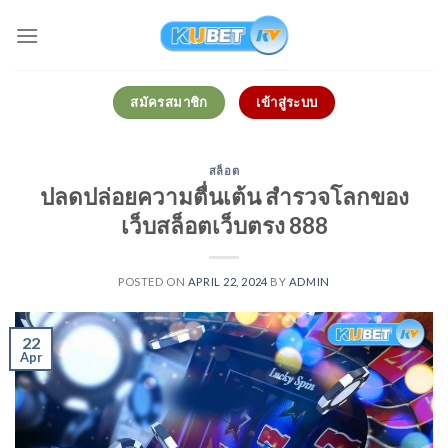
Skip
to
content
สมัครสมาชิก
เข้าสู่ระบบ
สล็อต
ปลดปล่อยความตื่นเต้น สำรวจโลกของ
เว็บสล็อตเว็บตรง 888
POSTED ON
APRIL 22, 2024
BY
ADMIN
22
Apr