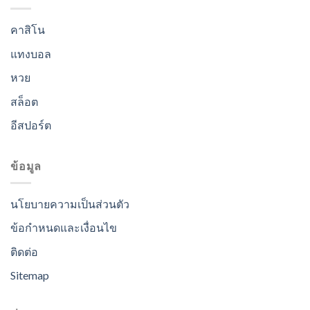
คาสิโน
แทงบอล
หวย
สล็อต
อีสปอร์ต
ข้อมูล
นโยบายความเป็นส่วนตัว
ข้อกำหนดและเงื่อนไข
ติดต่อ
Sitemap