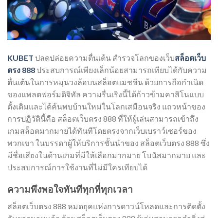
KUBET
ปลดปล่อยความตื่นเต้น สำรวจโลกของเว็บ
สล็อตเว็บ
ตรง 888
ประสบการณ์เพียงเล็กน้อยสามารถเทียบได้กับความ
ตื่นเต้นในการหมุนวงล้อบนสล็อตแมชชีน ด้วยการถือกำเนิด
ของแพลตฟอร์มดิจิทัล ความรื่นเริงนี้ได้ก้าวข้ามคาสิโนแบบ
ดั้งเดิมและได้ค้นพบบ้านใหม่ในโลกเสมือนจริง แถวหน้าของ
การปฏิวัตินี้คือ สล็อตเว็บตรง 888 ที่ให้ผู้เล่นสามารถเข้าถึง
เกมสล็อตมากมายได้ทันทีโดยตรงจากเว็บเบราว์เซอร์ของ
พวกเขา ในบรรดาผู้ให้บริการชั้นนำของ สล็อตเว็บตรง 888 ซึ่ง
มีชื่อเสียงในด้านเกมที่มีให้เลือกมากมาย โบนัสมากมาย และ
ประสบการณ์การใช้งานที่ไม่มีใครเทียบได้
ความพึงพอใจทันทีทุกที่ทุกเวลา
สล็อตเว็บตรง 888 หมดยุคแห่งการดาวน์โหลดและการติดตั้ง