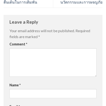
ตื่นเต้นในการเดิมพัน
นวัตกรรมและการผจญภัย
Leave a Reply
Your email address will not be published.
Required
fields are marked
*
Comment
*
Name
*