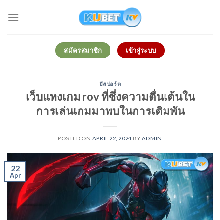
Skip
to
content
สมัครสมาชิก
เข้าสู่ระบบ
อีสปอร์ต
เว็บแทงเกม rov ที่ซึ่งความตื่นเต้นใน
การเล่นเกมมาพบในการเดิมพัน
POSTED ON
APRIL 22, 2024
BY
ADMIN
22
Apr