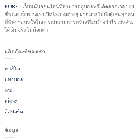
KUBET
เว็บพนันออนไลน์ที่สามารถดูบอลฟรีได้ตลอดเวลา 24
ชั่วโมง เว็บของเราเปิดโอกาสต่างๆ มากมายให้กับผู้เล่นทุกคน
ที่มีความสนใจในการเล่นเกมการพนันเพื่อสร้างกำไร เล่นง่าย
ได้เงินจริง ไม่มีจกตา
ผลิตภัณฑ์ของเรา
คาสิโน
แทงบอล
หวย
สล็อต
อีสปอร์ต
ข้อมูล