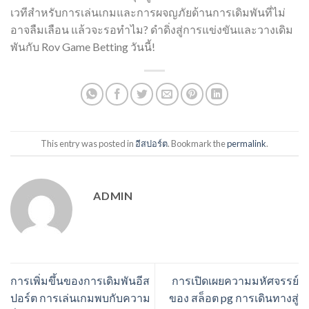
เวทีสำหรับการเล่นเกมและการผจญภัยด้านการเดิมพันที่ไม่
อาจลืมเลือน แล้วจะรอทำไม? ดำดิ่งสู่การแข่งขันและวางเดิม
พันกับ Rov Game Betting วันนี้!
This entry was posted in
อีสปอร์ต
. Bookmark the
permalink
.
ADMIN
การเพิ่มขึ้นของการเดิมพันอีส
การเปิดเผยความมหัศจรรย์
ปอร์ต การเล่นเกมพบกับความ
ของ สล็อต pg การเดินทางสู่